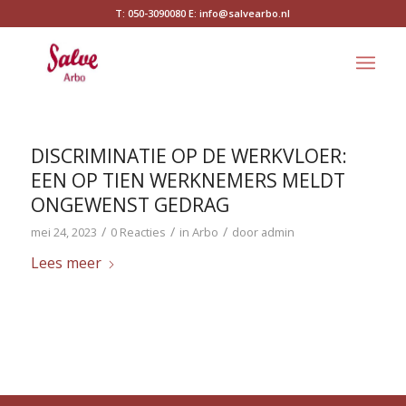
T: 050-3090080 E: info@salvearbo.nl
DISCRIMINATIE OP DE WERKVLOER:
EEN OP TIEN WERKNEMERS MELDT
ONGEWENST GEDRAG
/
/
/
mei 24, 2023
0 Reacties
in
Arbo
door
admin
Lees meer