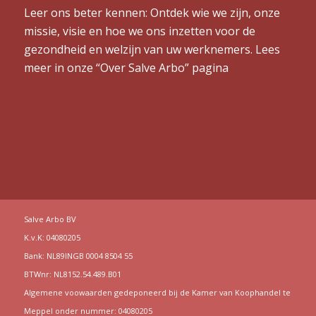
Leer ons beter kennen: Ontdek wie we zijn, onze
missie, visie en hoe we ons inzetten voor de
gezondheid en welzijn van uw werknemers. Lees
meer in onze “
Over Salve Arbo
” pagina
Salve Arbo BV
K.v.K: 04080205
Bank: NL89INGB 0004 8504 55
BTWnr: NL8152.54.489.B01
Algemene voowaarden gedeponeerd bij de Kamer van Koophandel te
Meppel onder nummer: 04080205